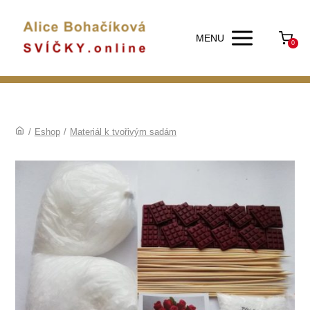
MENU
0
/
Eshop
/
Materiál k tvořivým sadám