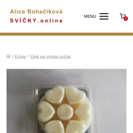
MENU
0
/
Eshop
/
Vůně pro výrobu svíček