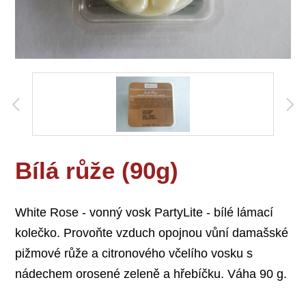
Bílá růže (90g)
White Rose - vonný vosk PartyLite - bílé lámací
kolečko. Provoňte vzduch opojnou vůní damašské
pižmové růže a citronového včelího vosku s
nádechem orosené zeleně a hřebíčku. Váha 90 g.