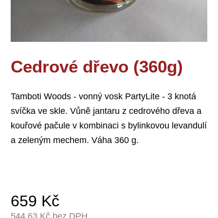
Cedrové dřevo (360g)
Tamboti Woods - vonný vosk PartyLite - 3 knotá
svíčka ve skle. Vůně jantaru z cedrového dřeva a
kouřové pačule v kombinaci s bylinkovou levandulí
a zeleným mechem. Váha 360 g.
659
Kč
544,63
Kč bez DPH