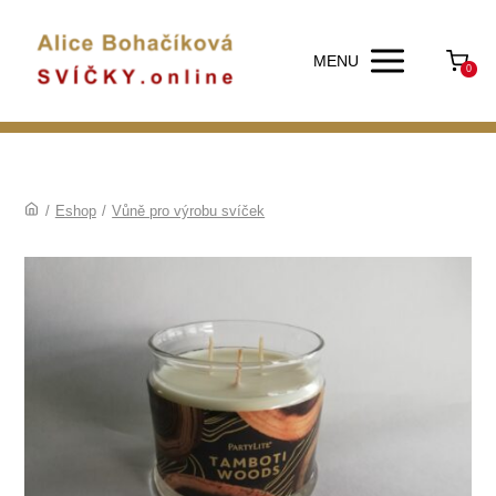
MENU
0
/
Eshop
/
Vůně pro výrobu svíček