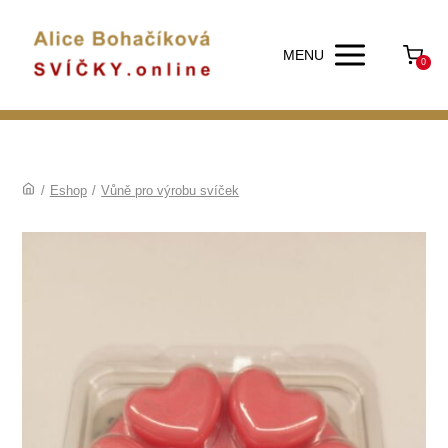
MENU
0
/
Eshop
/
Vůně pro výrobu svíček