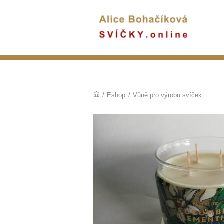
/
Eshop
/
Vůně pro výrobu svíček