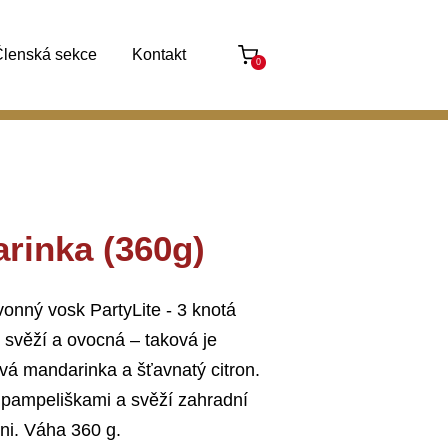
lenská sekce
Kontakt
0
rinka (360g)
onný vosk PartyLite - 3 knotá
, svěží a ovocná – taková je
ivá mandarinka a šťavnatý citron.
y, pampeliškami a svěží zahradní
ůni. Váha 360 g.