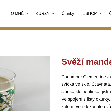
O MNĚ
KURZY
Články
ESHOP
Č
Svěží manda
Cucumber Clementine - v
svíčka ve skle. Šťavnatá
sladká klementinka, jiskř
Ve spojení s listy okurk
zelení tvoří dokonalou v