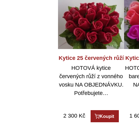
Kytice 25 červených růží
Adventní sada VČELÍCH
Kyti
Velk
svíček (vyber barvu)
HOTOVÁ kytice
HOTO
Sada 4 odstupňovaných
Roman
červených růží z vonného
bar
svíček na adventní věnec
v b
vosku NA OBJEDNÁVKU.
N
nebo ADVENTNÍ TALÍŘ,…
ča
Potřebujete…
2 300
290
Kč
Kč
1 6
298
Koupit
Koupit