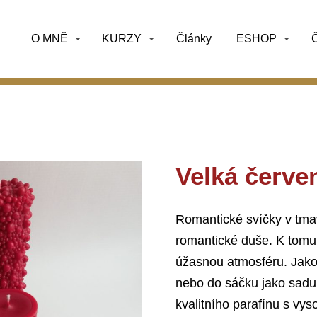
O MNĚ
KURZY
Články
ESHOP
Č
Velká červe
Romantické svíčky v tma
romantické duše. K tomu
úžasnou atmosféru. Jako 
nebo do sáčku jako sadu
kvalitního parafínu s vy