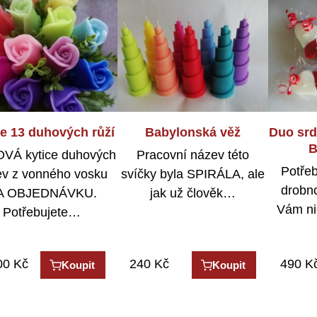
ce 13 duhových růží
á čakrová sada (10
Babylonská věž
Kočičí rodinka
Duo sr
barev)
B
VÁ kytice duhových
Znáte někoho, kdo miluje
Pracovní název této
tické čajové svíčky
Potřeb
ev z vonného vosku
svíčky byla SPIRÁLA, ale
kočky? Tak právě pro něj
arvách jednotlivých
drobno
A OBJEDNÁVKU.
jak už člověk…
je…
ker včetně zlaté.
Vám ni
Potřebujete…
Vyrobeno…
00
Kč
Kč
240
430
Kč
Kč
490
K
Koupit
Koupit
Koupit
Koupit