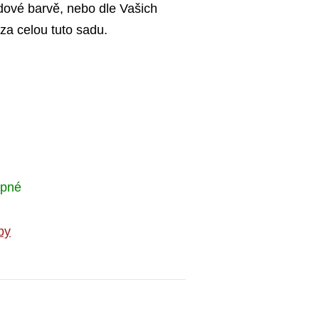
hodové barvě, nebo dle Vašich
za celou tuto sadu.
upné
by