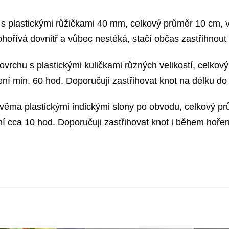
s plastickými růžičkami 40 mm, celkový průměr 10 cm, v
ohořívá dovnitř a vůbec nestéká, stačí občas zastřihnout 
vrchu s plastickými kuličkami různých velikostí, celkov
ní min. 60 hod. Doporučuji zastřihovat knot na délku do
věma plastickými indickými slony po obvodu, celkový pr
í cca 10 hod. Doporučuji zastřihovat knot i během hořen