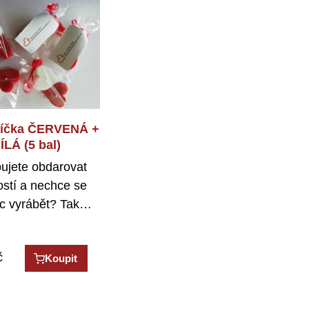
díčka ČERVENÁ +
ÍLÁ (5 bal)
ujete obdarovat
stí a nechce se
c vyrábět? Tak…
č
Koupit