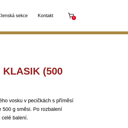
lenská sekce
Kontakt
0
 KLASIK (500
ého vosku v pecičkách s příměsí
e 500 g směsi. Po rozbalení
celé balení.