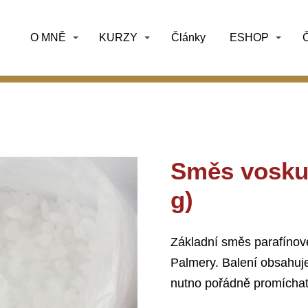
O MNĚ
KURZY
Články
ESHOP
Č
Směs vosku
g)
Základní směs parafínov
Palmery. Balení obsahuj
nutno pořádně promíchat 