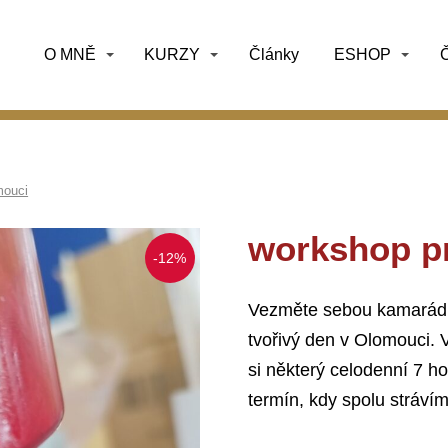
O MNĚ
KURZY
Články
ESHOP
Č
mouci
workshop p
-12%
Vezměte sebou kamarádky
tvořivý den v Olomouci
si některý celodenní 7 
termín, kdy spolu stráví