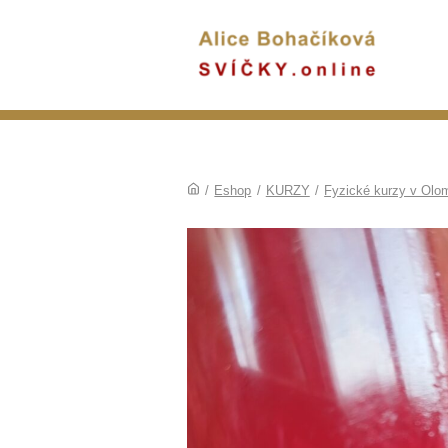
/
Eshop
/
KURZY
/
Fyzické kurzy v Olo