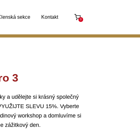
lenská sekce
Kontakt
0
ro 3
 a udělejte si krásný společný
. VYUŽIJTE SLEVU 15%. Vyberte
hodinový workshop a domluvíme si
me zážitkový den.